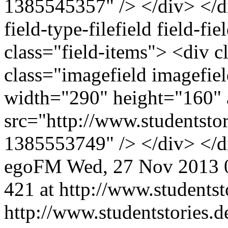
1385545357" /> </div> </di
field-type-filefield field-fi
class="field-items"> <div 
class="imagefield imagefiel
width="290" height="160" 
src="http://www.studentstor
1385553749" /> </div> </
egoFM
Wed, 27 Nov 2013 
421 at http://www.studentst
http://www.studentstories.