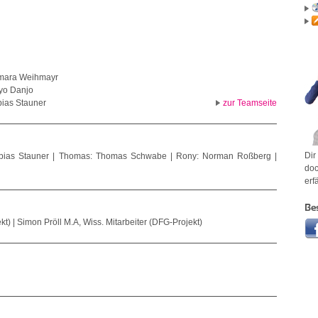
mara Weihmayr
yo Danjo
bias Stauner
zur Teamseite
Dir
Tobias Stauner | Thomas: Thomas Schwabe | Rony: Norman Roßberg |
doc
erf
Be
kt) | Simon Pröll M.A, Wiss. Mitarbeiter (DFG-Projekt)