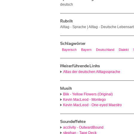
deutsch
Rubrik
Alltag - Sprache | Alltag - Deutsche Lebensar
Schlagwörter
Bayerisch
Bayern
Deutschland
Dialekt
Weiterführende Links
Atlas der deutschen Alltagssprache
Musik
Blik - Yellow Flowers (Original)
Kevin MacLeod - Montego
Kevin MacLeod - One-eyed Maestro
Soundeffekte
acclivity - OutwardBound
stephan - Tape Deck