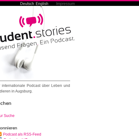
Deutsch
English
Impressum
 internationale Podcast über Leben und
dieren in Augsburg.
chen
ur Suche
onnieren
Podcast als RSS-Feed