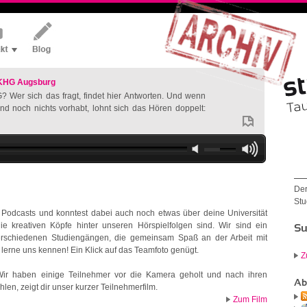
 KHG Augsburg
? Wer sich das fragt, findet hier Antworten. Und wenn
nd noch nichts vorhabt, lohnt sich das Hören doppelt:
Der
Stu
n Podcasts und konntest dabei auch noch etwas über deine Universität
die kreativen Köpfe hinter unseren Hörspielfolgen sind. Wir sind ein
Su
erschiedenen Studiengängen, die gemeinsam Spaß an der Arbeit mit
lerne uns kennen! Ein Klick auf das Teamfoto genügt.
Z
 Wir haben einige Teilnehmer vor die Kamera geholt und nach ihren
Ab
len, zeigt dir unser kurzer Teilnehmerfilm.
Zum Film