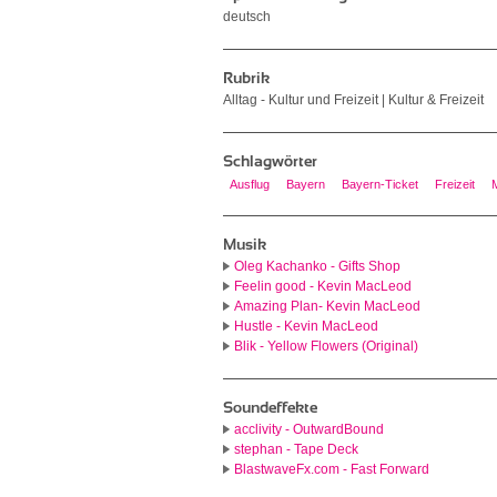
deutsch
Rubrik
Alltag - Kultur und Freizeit | Kultur & Freizeit
Schlagwörter
Ausflug
Bayern
Bayern-Ticket
Freizeit
Musik
Oleg Kachanko - Gifts Shop
Feelin good - Kevin MacLeod
Amazing Plan- Kevin MacLeod
Hustle - Kevin MacLeod
Blik - Yellow Flowers (Original)
Soundeffekte
acclivity - OutwardBound
stephan - Tape Deck
BlastwaveFx.com - Fast Forward