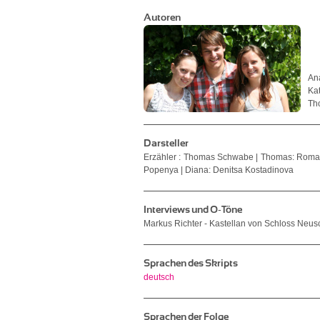
Autoren
An
Ka
Th
Darsteller
Erzähler : Thomas Schwabe | Thomas: Roman 
Popenya | Diana: Denitsa Kostadinova
Interviews und O-Töne
Markus Richter - Kastellan von Schloss Neu
Sprachen des Skripts
deutsch
Sprachen der Folge