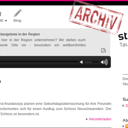
eitangebote in der Region
hier in der Region unternehmen? Wir stellen euch
werte Orte vor - besonders ein weltberühmtes
.
Der
n
Stu
Su
nd Anastassiya planen eine Geburtstagsüberraschung für ihre Freundin
Z
entscheiden sich für einen Ausflug zum Schloss Neuschwanstein. Der
 Schloss so besonders ist.
Herunterladen
Ab