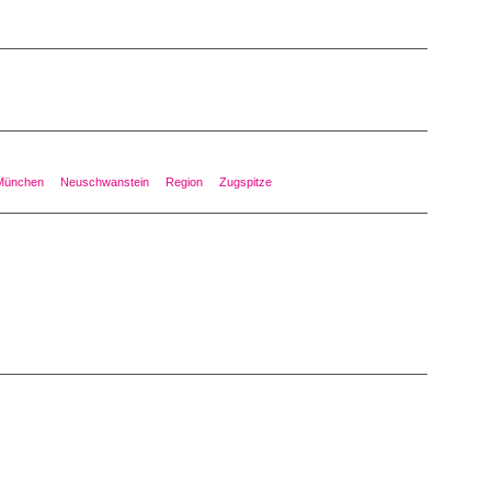
München
Neuschwanstein
Region
Zugspitze