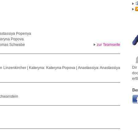
astassiya Popenya
teryna Popova
omas Schwabe
zur Teamseite
Dir
Linzenkircher | Kateryna: Kateryna Popova | Anastassiya: Anastassiya
doc
erf
Be
schwanstein