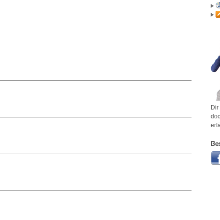
Dir
doc
erf
Be