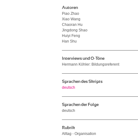
Autoren
Piao Zhao
Xiao Wang
Chaoran Hu
Jingdong Shao
Huiyi Feng
Han Shu
Interviews und O-Töne
Hermann Köhler: Bildungsreferent
Sprachen des Skripts
deutsch
Sprachen der Folge
deutsch
Rubrik
Alltag - Organisation