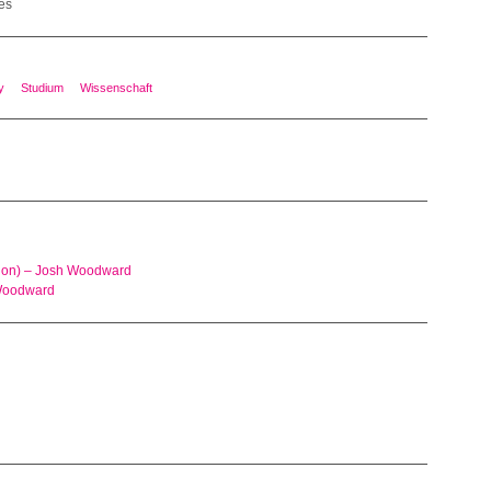
es
y
Studium
Wissenschaft
rsion) – Josh Woodward
 Woodward