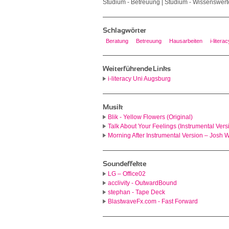
Studium - Betreuung | Studium - Wissenswert
Schlagwörter
Beratung
Betreuung
Hausarbeiten
i-literac
Weiterführende Links
i-literacy Uni Augsburg
Musik
Blik - Yellow Flowers (Original)
Talk About Your Feelings (Instrumental Ve
Morning After Instrumental Version – Josh
Soundeffekte
LG – Office02
acclivity - OutwardBound
stephan - Tape Deck
BlastwaveFx.com - Fast Forward