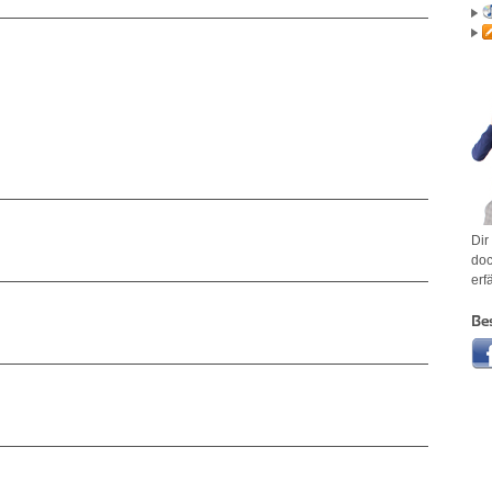
Dir
doc
erf
Be