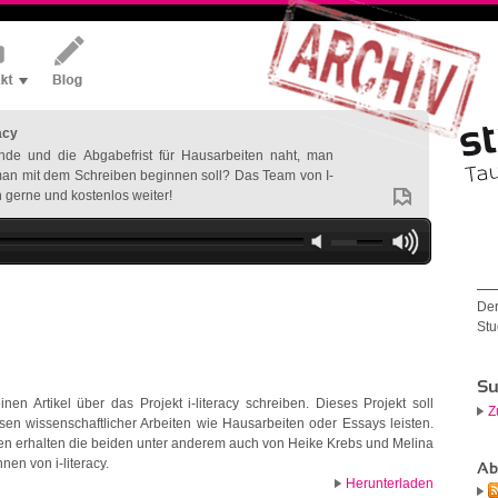
racy
de und die Abgabefrist für Hausarbeiten naht, man
man mit dem Schreiben beginnen soll? Das Team von I-
ch gerne und kostenlos weiter!
Der
Stu
Su
nen Artikel über das Projekt i-literacy schreiben. Dieses Projekt soll
Z
ssen wissenschaftlicher Arbeiten wie Hausarbeiten oder Essays leisten.
onen erhalten die beiden unter anderem auch von Heike Krebs und Melina
nen von i-literacy.
Ab
Herunterladen