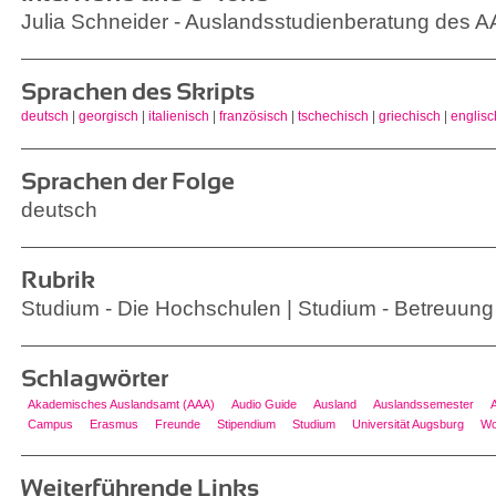
Julia Schneider - Auslandsstudienberatung des 
Sprachen des Skripts
deutsch
|
georgisch
|
italienisch
|
französisch
|
tschechisch
|
griechisch
|
englisc
Sprachen der Folge
deutsch
Rubrik
Studium - Die Hochschulen | Studium - Betreuung
Schlagwörter
Akademisches Auslandsamt (AAA)
Audio Guide
Ausland
Auslandssemester
Campus
Erasmus
Freunde
Stipendium
Studium
Universität Augsburg
Wo
Weiterführende Links