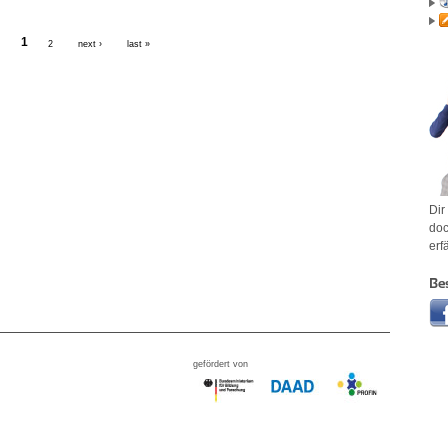
1
2
next ›
last »
Dir
doc
erf
Be
gefördert von