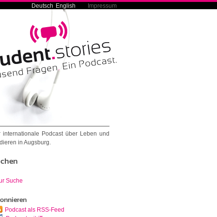
Deutsch
English
Impressum
 internationale Podcast über Leben und
dieren in Augsburg.
chen
ur Suche
onnieren
Podcast als RSS-Feed