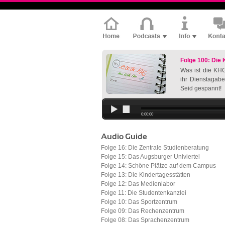
Folge 100: Die
Was ist die KHG
ihr Dienstagabe
Seid gespannt!
0:00:00
Audio Guide
Folge 16: Die Zentrale Studienberatung
Folge 15: Das Augsburger Univiertel
Folge 14: Schöne Plätze auf dem Campus
Folge 13: Die Kindertagesstätten
Folge 12: Das Medienlabor
Folge 11: Die Studentenkanzlei
Folge 10: Das Sportzentrum
Folge 09: Das Rechenzentrum
Folge 08: Das Sprachenzentrum