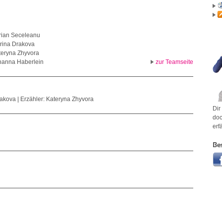
rian Seceleanu
rina Drakova
teryna Zhyvora
hanna Haberlein
zur Teamseite
akova | Erzähler: Kateryna Zhyvora
Dir
doc
erf
Be