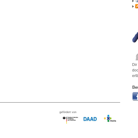
Dir
doc
erf
Be
gefördert von