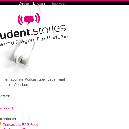
Deutsch
English
Impressum
 internationale Podcast über Leben und
dieren in Augsburg.
chen
ur Suche
onnieren
Podcast als RSS-Feed