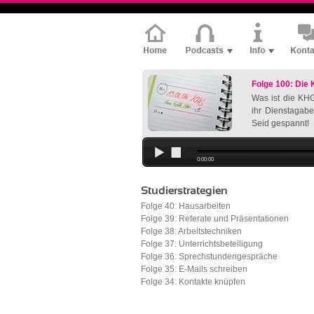
Folge 100: Die
Was ist die KHG
ihr Dienstagabe
Seid gespannt!
0:00:00
Studierstrategien
Folge 40: Hausarbeiten
Folge 39: Referate und Präsentationen
Folge 38: Arbeitstechniken
Folge 37: Unterrichtsbeteiligung
Folge 36: Sprechstundengespräche
Folge 35: E-Mails schreiben
Folge 34: Kontakte knüpfen