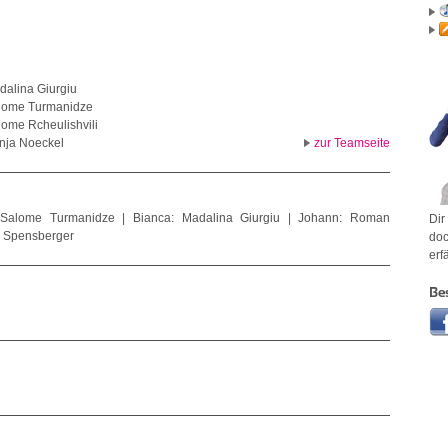
dalina Giurgiu
lome Turmanidze
lome Rcheulishvili
nja Noeckel
zur Teamseite
: Salome Turmanidze | Bianca: Madalina Giurgiu | Johann: Roman
Dir
ia Spensberger
doc
erf
Be