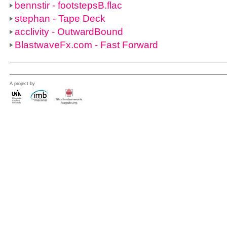
bennstir - footstepsB.flac
stephan - Tape Deck
acclivity - OutwardBound
BlastwaveFx.com - Fast Forward
A project by