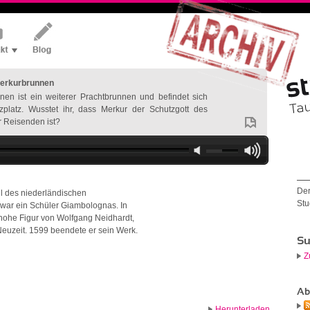
Merkurbrunnen
en ist ein weiterer Prachtbrunnen und befindet sich
zplatz. Wusstet ihr, dass Merkur der Schutzgott des
 Reisenden ist?
Der
 des niederländischen
Stu
 war ein Schüler Giambolognas. In
hohe Figur von Wolfgang Neidhardt,
euzeit. 1599 beendete er sein Werk.
Su
Z
Ab
Herunterladen