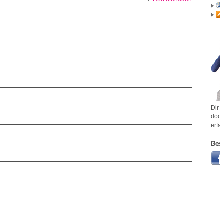
Dir
doc
erf
Be