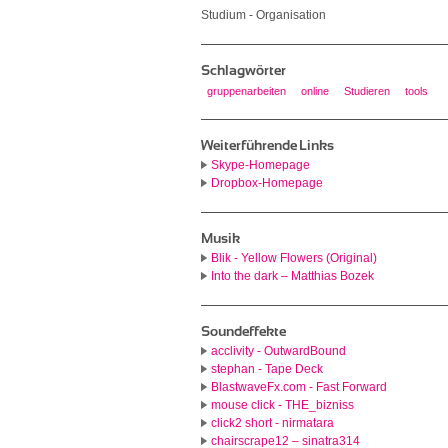
Studium - Organisation
Schlagwörter
gruppenarbeiten
online
Studieren
tools
Weiterführende Links
Skype-Homepage
Dropbox-Homepage
Musik
Blik - Yellow Flowers (Original)
Into the dark – Matthias Bozek
Soundeffekte
acclivity - OutwardBound
stephan - Tape Deck
BlastwaveFx.com - Fast Forward
mouse click - THE_bizniss
click2 short - nirmatara
chairscrape12 – sinatra314