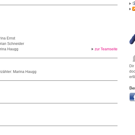
ina Ernst
orian Schneider
rina Haugg
zur Teamseite
Dir
doc
| Erzähler: Marina Haugg
erf
Be