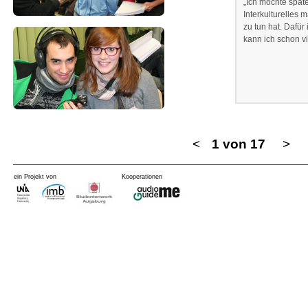
„Ich möchte spät
Interkulturelles
zu tun hat. Dafür 
kann ich schon v
<
1 von 17
>
ein Projekt von
Kooperationen