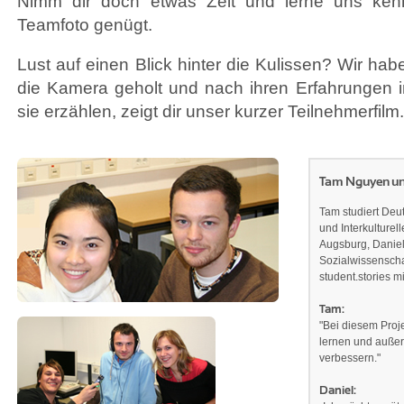
Nimm dir doch etwas Zeit und lerne uns kenn
Teamfoto genügt.
Lust auf einen Blick hinter die Kulissen? Wir hab
die Kamera geholt und nach ihren Erfahrungen i
sie erzählen, zeigt dir unser kurzer Teilnehmerfilm.
Tam Nguyen un
Tam studiert Deu
und Interkulture
Augsburg, Daniel 
Sozialwissensch
student.stories mi
Tam:
"Bei diesem Proj
lernen und auße
verbessern."
Daniel: