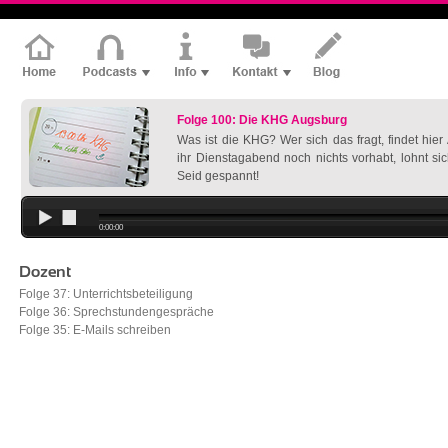
Folge 100: Die KHG Augsburg
Was ist die KHG? Wer sich das fragt, findet hie
ihr Dienstagabend noch nichts vorhabt, lohnt si
Seid gespannt!
0:00:00
Dozent
Folge 37: Unterrichtsbeteiligung
Folge 36: Sprechstundengespräche
Folge 35: E-Mails schreiben