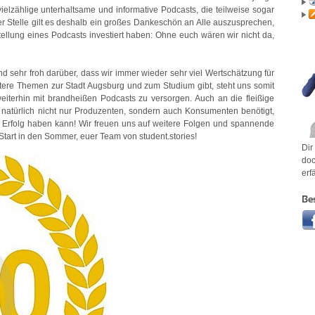
elzählige unterhaltsame und informative Podcasts, die teilweise sogar
er Stelle gilt es deshalb ein großes Dankeschön an Alle auszusprechen,
rstellung eines Podcasts investiert haben: Ohne euch wären wir nicht da,
ind sehr froh darüber, dass wir immer wieder sehr viel Wertschätzung für
ere Themen zur Stadt Augsburg und zum Studium gibt, steht uns somit
eiterhin mit brandheißen Podcasts zu versorgen. Auch an die fleißige
 natürlich nicht nur Produzenten, sondern auch Konsumenten benötigt,
g Erfolg haben kann! Wir freuen uns auf weitere Folgen und spannende
rt in den Sommer, euer Team von student.stories!
Dir
doc
erf
Be