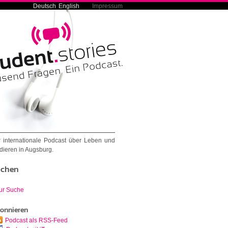
Deutsch
English
Impressum
 internationale Podcast über Leben und
dieren in Augsburg.
chen
ur Suche
onnieren
Podcast als RSS-Feed