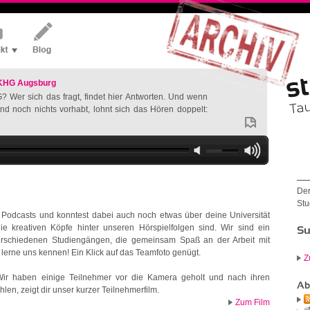
 KHG Augsburg
? Wer sich das fragt, findet hier Antworten. Und wenn
nd noch nichts vorhabt, lohnt sich das Hören doppelt:
Der
Stu
n Podcasts und konntest dabei auch noch etwas über deine Universität
die kreativen Köpfe hinter unseren Hörspielfolgen sind. Wir sind ein
Su
erschiedenen Studiengängen, die gemeinsam Spaß an der Arbeit mit
lerne uns kennen! Ein Klick auf das Teamfoto genügt.
Z
 Wir haben einige Teilnehmer vor die Kamera geholt und nach ihren
Ab
len, zeigt dir unser kurzer Teilnehmerfilm.
Zum Film