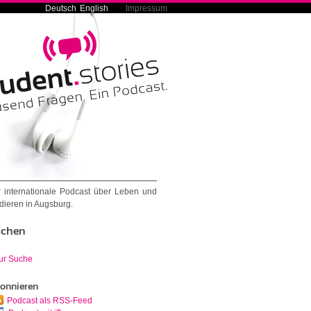
Deutsch
English
Impressum
 internationale Podcast über Leben und
dieren in Augsburg.
chen
ur Suche
onnieren
Podcast als RSS-Feed