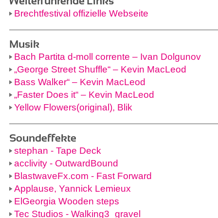
Weiterführende Links
Brechtfestival offizielle Webseite
Musik
Bach Partita d-moll corrente – Ivan Dolgunov
„George Street Shuffle“ – Kevin MacLeod
Bass Walker“ – Kevin MacLeod
„Faster Does it“ – Kevin MacLeod
Yellow Flowers(original), Blik
Soundeffekte
stephan - Tape Deck
acclivity - OutwardBound
BlastwaveFx.com - Fast Forward
Applause, Yannick Lemieux
ElGeorgia Wooden steps
Tec Studios - Walking3_gravel