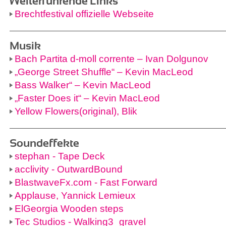
Weiterführende Links
Brechtfestival offizielle Webseite
Musik
Bach Partita d-moll corrente – Ivan Dolgunov
„George Street Shuffle“ – Kevin MacLeod
Bass Walker“ – Kevin MacLeod
„Faster Does it“ – Kevin MacLeod
Yellow Flowers(original), Blik
Soundeffekte
stephan - Tape Deck
acclivity - OutwardBound
BlastwaveFx.com - Fast Forward
Applause, Yannick Lemieux
ElGeorgia Wooden steps
Tec Studios - Walking3_gravel