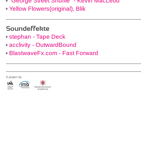
"George Street Shuffle" - Kevin MacLeod
Yellow Flowers(original), Blik
Soundeffekte
stephan - Tape Deck
acclivity - OutwardBound
BlastwaveFx.com - Fast Forward
A project by