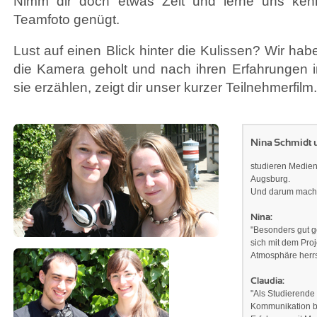
Nimm dir doch etwas Zeit und lerne uns kenn
Teamfoto genügt.
Lust auf einen Blick hinter die Kulissen? Wir hab
die Kamera geholt und nach ihren Erfahrungen i
sie erzählen, zeigt dir unser kurzer Teilnehmerfilm.
Nina Schmidt 
studieren Medie
Augsburg.
Und darum machen
Nina:
"Besonders gut ge
sich mit dem Proje
Atmosphäre herrs
Claudia:
"Als Studierend
Kommunikation bi