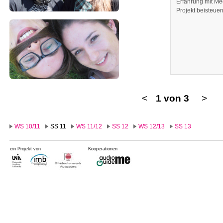
Erfahrung mit Me
Projekt beisteuer
<
1 von 3
>
WS 10/11
SS 11
WS 11/12
SS 12
WS 12/13
SS 13
ein Projekt von
Kooperationen