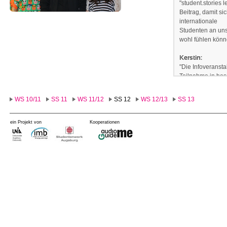
"
student.stories l
Beitrag, damit s
internationale
Studenten an uns
wohl fühlen könn
Kerstin:
"Die Infoveransta
Teilnahme in be
hoffe ich, mein 
aufzufrischen."
WS 10/11
SS 11
WS 11/12
SS 12
WS 12/13
SS 13
ein Projekt von
Kooperationen