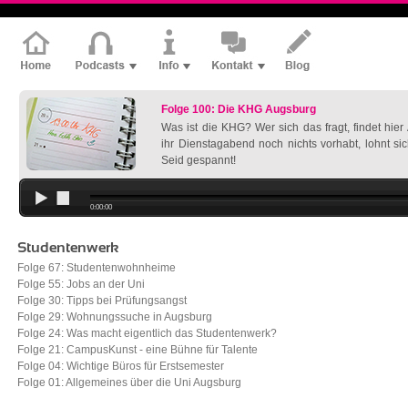
Folge 100: Die KHG Augsburg
Was ist die KHG? Wer sich das fragt, findet hie
ihr Dienstagabend noch nichts vorhabt, lohnt si
Seid gespannt!
0:00:00
Studentenwerk
Folge 67: Studentenwohnheime
Folge 55: Jobs an der Uni
Folge 30: Tipps bei Prüfungsangst
Folge 29: Wohnungssuche in Augsburg
Folge 24: Was macht eigentlich das Studentenwerk?
Folge 21: CampusKunst - eine Bühne für Talente
Folge 04: Wichtige Büros für Erstsemester
Folge 01: Allgemeines über die Uni Augsburg