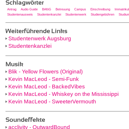
Schlagwörter
Antrag
Audio Guide
BAföG
Betreuung
Campus
Einschreibung
Immatrikul
Studentenausweis
Studentenkanzlei
Studentenwerk
Studiengebühren
Studiu
Weiterführende Links
Studentenwerk Augsburg
Studentenkanzlei
Musik
Blik - Yellow Flowers (Original)
Kevin MacLeod - Semi-Funk
Kevin MacLeod - BackedVibes
Kevin MacLeod - Whiskey on the Mississippi
Kevin MacLeod - SweeterVermouth
Soundeffekte
acclivity - OutwardBound