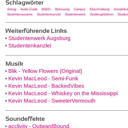
Schlagwörter
Antrag
Audio Guide
BAföG
Betreuung
Campus
Einschreibung
Immatrikul
Studentenausweis
Studentenkanzlei
Studentenwerk
Studiengebühren
Studiu
Weiterführende Links
Studentenwerk Augsburg
Studentenkanzlei
Musik
Blik - Yellow Flowers (Original)
Kevin MacLeod - Semi-Funk
Kevin MacLeod - BackedVibes
Kevin MacLeod - Whiskey on the Mississippi
Kevin MacLeod - SweeterVermouth
Soundeffekte
acclivity - OutwardBound