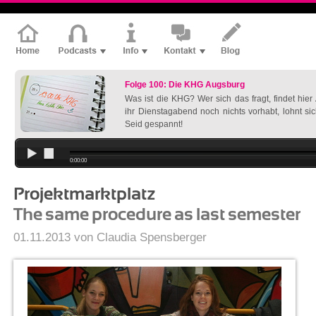
Folge 100: Die KHG Augsburg
Was ist die KHG? Wer sich das fragt, findet hie
ihr Dienstagabend noch nichts vorhabt, lohnt si
Seid gespannt!
0:00:00
Projektmarktplatz
The same procedure as last semester
01.11.2013 von Claudia Spensberger